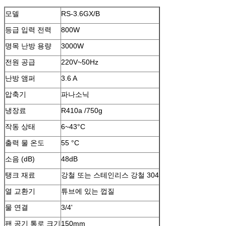
모델
RS-3.6GX/B
등급 입력 전력
800W
명목 난방 용량
3000W
전원 공급
220V~50Hz
난방 앰퍼
3.6 A
압축기
파나소닉
냉장료
R410a /750g
작동 상태
6~43°C
출력 물 온도
55 °C
소음 (dB)
48dB
탱크 재료
강철 또는 스테인리스 강철 304
열 교환기
튜브에 있는 껍질
물 연결
3/4'
팬 공기 통로 크기
150mm