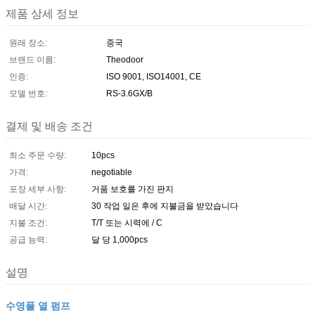
제품 상세 정보
원래 장소:
중국
브랜드 이름:
Theodoor
인증:
ISO 9001, ISO14001, CE
모델 번호:
RS-3.6GX/B
결제 및 배송 조건
최소 주문 수량:
10pcs
가격:
negotiable
포장 세부 사항:
거품 보호를 가진 판지
배달 시간:
30 작업 일은 후에 지불금을 받았습니다
지불 조건:
T/T 또는 시력에 / C
공급 능력:
달 당 1,000pcs
설명
수영풀 열 펌프