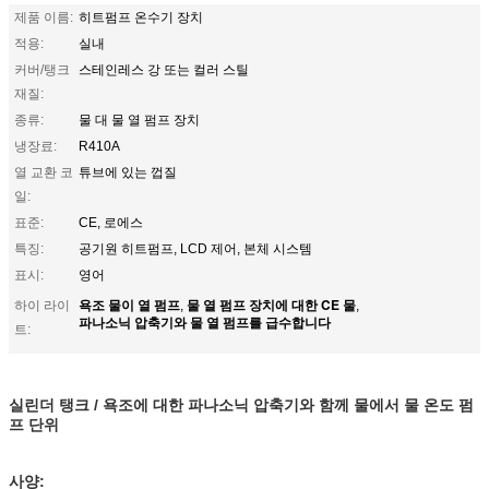
제품 이름:
히트펌프 온수기 장치
적용:
실내
커버/탱크
스테인레스 강 또는 컬러 스틸
재질:
종류:
물 대 물 열 펌프 장치
냉장료:
R410A
열 교환 코
튜브에 있는 껍질
일:
표준:
CE, 로에스
특징:
공기원 히트펌프, LCD 제어, 본체 시스템
표시:
영어
욕조 물이 열 펌프
물 열 펌프 장치에 대한 CE 물
하이 라이
,
,
파나소닉 압축기와 물 열 펌프를 급수합니다
트:
실린더 탱크 / 욕조에 대한 파나소닉 압축기와 함께 물에서 물 온도 펌
프 단위
사양: