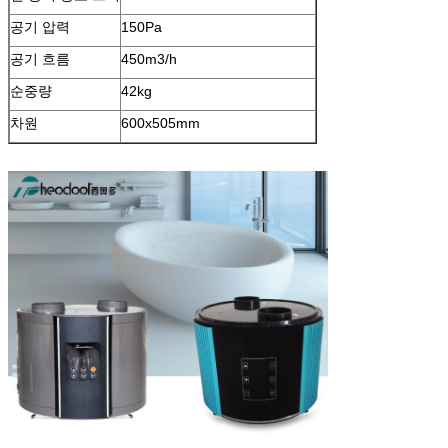
공기 압력
150Pa
공기 흐름
450m3/h
순중량
42kg
차원
600x505mm