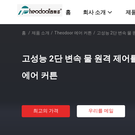
홈
회사 소개
제품
홈
/
제품 소개
/
Theodoor 에어 커튼
/
고성능 2단 변속 물
고성능 2단 변속 물 원격 제어
에어 커튼
최고의 가격
우리를 메일