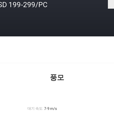
SD 199-299/PC
격
풍모
대기 속도:
7-9 m/s