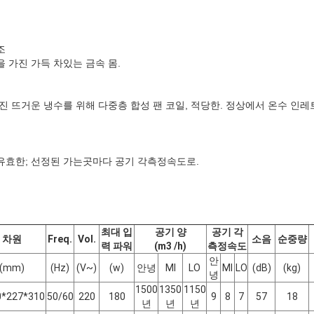
조
 가진 가득 차있는 금속 몸.
 뜨거운 냉수를 위해 다중층 합성 팬 코일, 적당한. 정상에서 온수 인레트 /
유효한; 선정된 가는곳마다 공기 각측정속도로.
최대 입
공기 양
공기 각
차원
Freq.
Vol.
소음
순중량
력 파워
(m3 /h)
측정속도
안
(mm)
(Hz)
(V~)
(w)
안녕
MI
LO
MI
LO
(dB)
(kg)
녕
1500
1350
1150
0*227*310
50/60
220
180
9
8
7
57
18
년
년
년