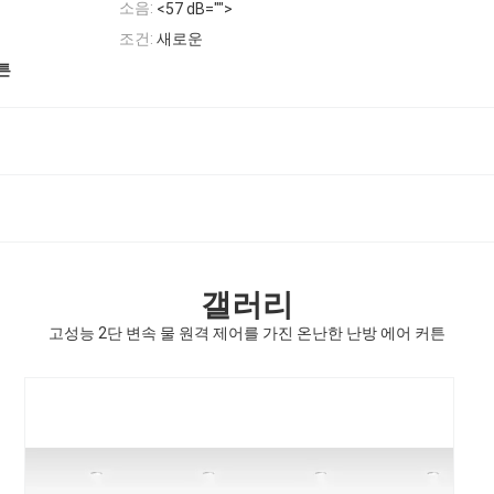
소음:
<57 dB="">
조건:
새로운
튼
갤러리
고성능 2단 변속 물 원격 제어를 가진 온난한 난방 에어 커튼