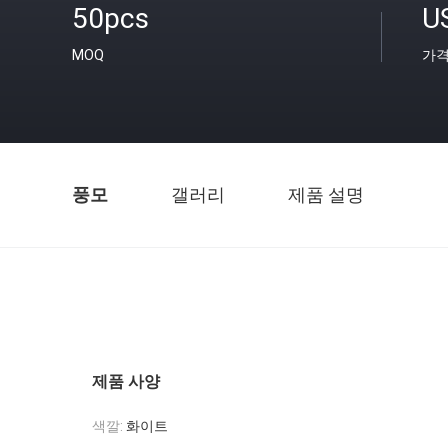
50pcs
U
MOQ
가
풍모
갤러리
제품 설명
제품 사양
색깔:
화이트