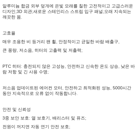
알루미늄 합금 외부 덮개에 은빛 모래를 칠한 고전적이고 고급스러운
디자인;3D 외관;새로운 스테인리스 스트립 입구 패널;오래 지속되는
깨끗한 몸.
고효율
매우 조용한 비 등거리 팬 휠, 안정적이고 균일한 바람 배출구,
큰 풍량, 저소음, 히터의 고출력 및 저출력;
PTC 히터: 충전되지 않은 고성능, 안전하고 신속한 온도 상승, 낮은 바
람 저항 및 긴 사용 수명;
저소음 업데이트된 에어컨 모터, 안전하고 최적화된 성능, 5000시간
동안 지속적으로 오류 없이 작동합니다.
안전 및 신뢰성
3중 보안 보호: 열 보호기, 배리스터 및 퓨즈;
전원이 꺼지면 자동 연기 안전 보호;