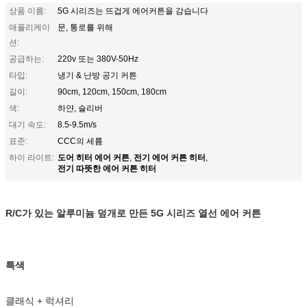
상품 이름:
5G 시리즈는 뜨겁게 에어커튼을 감습니다
애플리케이
문, 통로를 위해
션:
공급하는:
220v 또는 380V-50Hz
타입:
냉기 & 난방 공기 커튼
길이:
90cm, 120cm, 150cm, 180cm
색:
하얀, 슬리버
대기 속도:
8.5-9.5m/s
표준:
CCC의 세륨
도어 히터 에어 커튼
전기 에어 커튼 히터
하이 라이트:
,
,
전기 따뜻한 에어 커튼 히터
R/C가 있는 알루미늄 덮개로 만든 5G 시리즈 열선 에어 커튼
특색
클래식 + 럭셔리