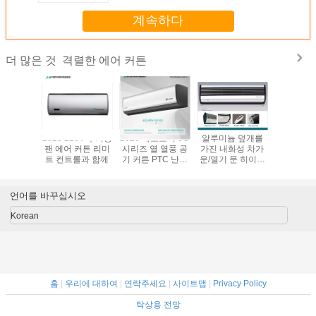
계속하다
격렬한 에어 커튼
더 많은 것
 바람 저
2025 220V 주거용
2025 테오도어 6G
알루미늄 덮개를
원격 제어에
온난한 에
팬 에어 커튼 리미
시리즈 열 열풍 공
가진 내화성 차가
리즈 교차
 히이터
트 컨트롤과 함께
기 커튼 PTC 난방
운/열기 문 히이터
류 난방 문
/150cm
요소
에어 커튼
튼 90-1
언어를 바꾸십시오
Korean
홈
|
우리에 대하여
|
연락주세요
|
사이트맵
|
Privacy Policy
탁상용 전망