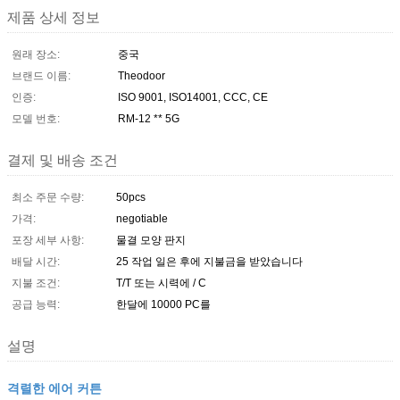
제품 상세 정보
원래 장소:
중국
브랜드 이름:
Theodoor
인증:
ISO 9001, ISO14001, CCC, CE
모델 번호:
RM-12 ** 5G
결제 및 배송 조건
최소 주문 수량:
50pcs
가격:
negotiable
포장 세부 사항:
물결 모양 판지
배달 시간:
25 작업 일은 후에 지불금을 받았습니다
지불 조건:
T/T 또는 시력에 / C
공급 능력:
한달에 10000 PC를
설명
격렬한 에어 커튼