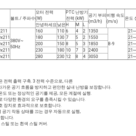
모터 전력
PTC 난방기
공기 부피
비행 속도
볼트./ 주파수
(W)
전력 (kW)
온도 상
(m3/h)
(m/s)
안녕하세요
낮은
H
M
L
x211
160
110
6
4
2
1350
21~
0x211
180
130
7
5
2
1550
21~
380V~
0x211
200
150
8
5
3
1850
8-9
21~
50Hz
0x211
230
180
10
7
3
2400
21~
0x211
280
230
12
8
4
3050
21~
높은 전력 출력 구축. 3 전력 수준으로, 다른
 차가운 공기 흐름을 방지하고 편안한 실내 난방을 보장합니다.
 온도 또는 정상적인 공기를 제공, 모든 계절에 실행.
로 다양한 환경의 요구를 충족시킬 수 있습니다.
호 장치로 효과적으로 보호합니다.
열 공기 작동 상태를 끄는 경우 자동으로 실행,
합니다.
 스틸 또는 흰색 스틸 커버.