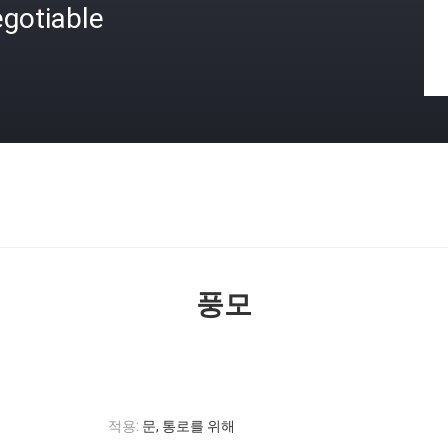
gotiable
격
풍모
적용:
문, 통로를 위해