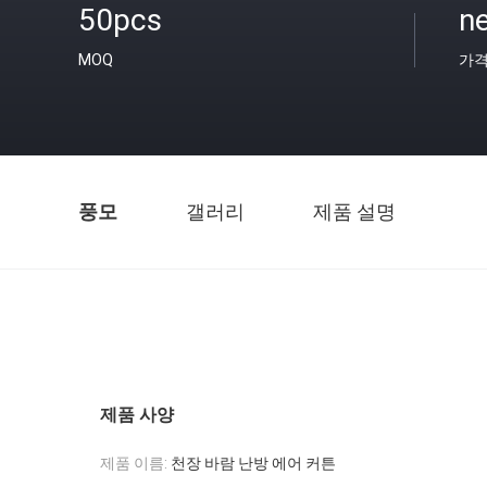
50pcs
ne
MOQ
가
풍모
갤러리
제품 설명
제품 사양
제품 이름:
천장 바람 난방 에어 커튼