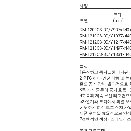
사양:
크기
모델
(mm)
RM-1209CS-3D/Y
937x440
RM-1210CS-3D/Y
1037x44
RM-1212CS-3D/Y
1217x44
RM-1215CS-3D/Y
1497x44
RM-1218CS-3D/Y
1831x44
특징:
1웅장하고 콤팩트한 디자인
2. PTC 히터-안전 작동 및 
온도 공기 장벽, 효과적으로
3두 가지 종류의 공기 흐름 -
4고속과 저속 무선 리모컨으
5가열기와 모터에서 과열 보
6. 늦추기 회전 보호 장치 가
제품 수명을 효율적으로 연장
7선택적인 색상 - 스테인리스
응용 프로그램: