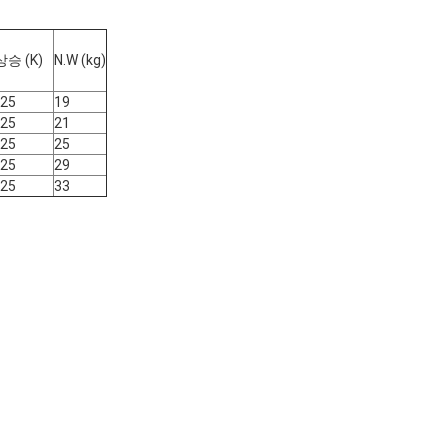
승 (K)
N.W (kg)
25
19
25
21
25
25
25
29
25
33